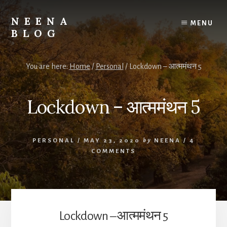
Skip
Skip
to
to
NEENA
MENU
content
footer
BLOG
Her
Thoughts
You are here:
Home
/
Personal
/
Lockdown – आत्ममंथन 5
&
Musings
Lockdown – आत्ममंथन 5
PERSONAL
/
MAY 23, 2020
by
NEENA
/
4
COMMENTS
Lockdown – आत्ममंथन 5